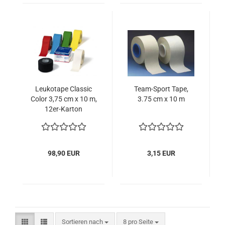
Leukotape Classic
Team-Sport Tape,
Color 3,75 cm x 10 m,
3.75 cm x 10 m
12er-Karton
98,90 EUR
3,15 EUR
Sortieren nach
pro Seite
Sortieren nach
8 pro Seite