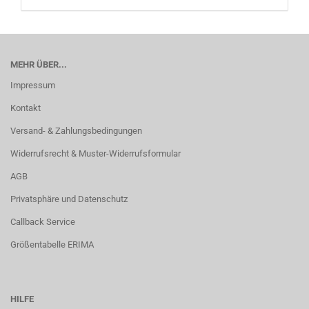
MEHR ÜBER...
Impressum
Kontakt
Versand- & Zahlungsbedingungen
Widerrufsrecht & Muster-Widerrufsformular
AGB
Privatsphäre und Datenschutz
Callback Service
Größentabelle ERIMA
HILFE