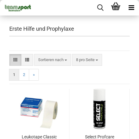
Erste Hilfe und Prophylaxe
Sortieren nach
pro Seite
Sortieren nach
8 pro Seite
1
2
»
Leukotape Classic
Select Profcare