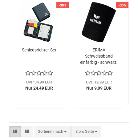
-30%
-30%
Schiedsrichter-Set
ERIMA
Schweissband
einfärbig - schwarz,
rot, new royal oder
weiß
UVP 34,99 EUR
UVP 12,99 EUR
Nur 24,49 EUR
Nur 9,09 EUR
Sortieren nach
pro Seite
Sortieren nach
8 pro Seite