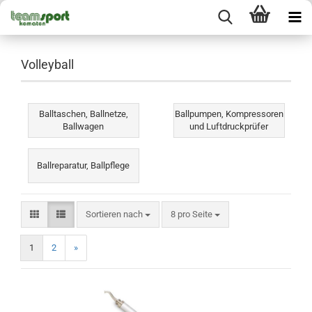
Volleyball
Balltaschen, Ballnetze,
Ballpumpen, Kompressoren
Ballwagen
und Luftdruckprüfer
Ballreparatur, Ballpflege
Sortieren nach
pro Seite
Sortieren nach
8 pro Seite
1
2
»