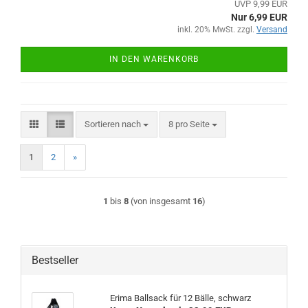
UVP 9,99 EUR
Nur 6,99 EUR
inkl. 20% MwSt. zzgl.
Versand
IN DEN WARENKORB
Sortieren nach
pro Seite
Sortieren nach
8 pro Seite
1
2
»
1
bis
8
(von insgesamt
16
)
Bestseller
Erima Ballsack für 12 Bälle, schwarz