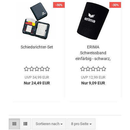
-30%
-30%
Schiedsrichter-Set
ERIMA
Schweissband
einfärbig - schwarz,
rot, new royal oder
weiß
UVP 34,99 EUR
UVP 12,99 EUR
Nur 24,49 EUR
Nur 9,09 EUR
Sortieren nach
pro Seite
Sortieren nach
8 pro Seite