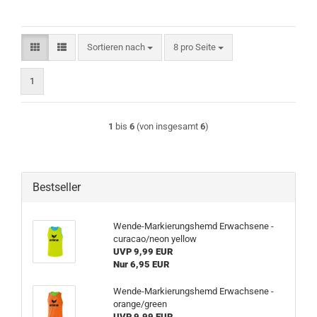
Sortieren nach
pro Seite
Sortieren nach
8 pro Seite
1
1
bis
6
(von insgesamt
6
)
Bestseller
Wende-Markierungshemd Erwachsene -
curacao/neon yellow
UVP 9,99 EUR
Nur 6,95 EUR
Wende-Markierungshemd Erwachsene -
orange/green
UVP 9,99 EUR