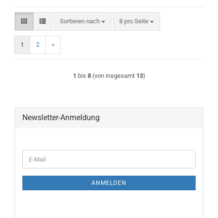
Sortieren nach
pro Seite
Sortieren nach
8 pro Seite
1
2
»
1
bis
8
(von insgesamt
13
)
Newsletter-Anmeldung
WEITER
E-
ZUR
Mail
NEWSLETTER-
ANMELDUNG
ANMELDEN