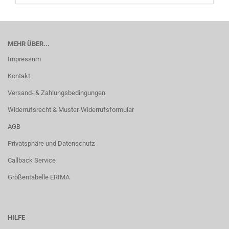
MEHR ÜBER...
Impressum
Kontakt
Versand- & Zahlungsbedingungen
Widerrufsrecht & Muster-Widerrufsformular
AGB
Privatsphäre und Datenschutz
Callback Service
Größentabelle ERIMA
HILFE