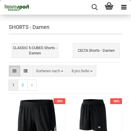
SHORTS - Damen
CLASSIC 5-CUBES Shorts -
CELTA Shorts - Damen
Damen
Sortieren nach
pro Seite
Sortieren nach
8 pro Seite
1
2
»
-30%
-30%