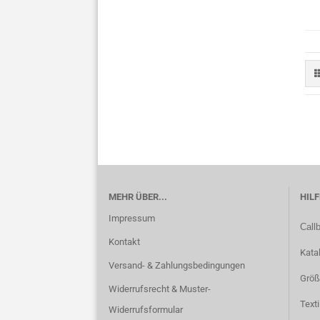
MEHR ÜBER...
HILF
Impressum
Call
Kontakt
Kata
Versand- & Zahlungsbedingungen
Größ
Widerrufsrecht & Muster-
Text
Widerrufsformular