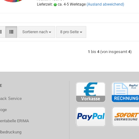
Lieferzeit:
ca. 4-5 Werktage
(Ausland abweichend)
Sortieren nach
pro Seite
Sortieren nach
8 pro Seite
1
bis
4
(von insgesamt
4
)
E
back Service
loge
entabelle ERIMA
ilbedruckung