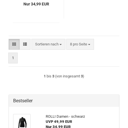
Nur 34,99 EUR
Sortieren nach
pro Seite
Sortieren nach
8 pro Seite
1
1
bis
3
(von insgesamt
3
)
Bestseller
ROLLI Damen - schwarz
UVP 49,99 EUR
Nur 34,99 EUR