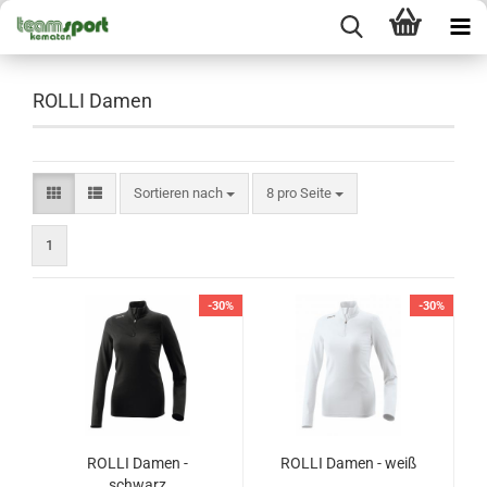
ROLLI Damen
Sortieren nach
pro Seite
Sortieren nach
8 pro Seite
1
-30%
-30%
ROLLI Damen -
ROLLI Damen - weiß
schwarz