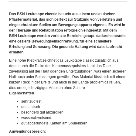
Das BSN Leukotape classic besteht aus einem unelastischen
Pflastermaterial, das sich perfekt zur Stützung von verletzten und
eingeschränkten Stellen am Bewegungsapparat eigenet. Es wird in
der Therapie und Rehabilitation erfolgreich eingesetzt. Mit dem
BSN Leukotape werden verletzte Bereiche getapt, dadurch entsteht
eine gezielte Bewegungseinschränkung, für eine schnellere
Erholung und Genesung. Die gesunde Haltung wird dabei aufrecht
erhalten.
Eine hohe Klebkraft zeichnet das Leukotape classic zusätzlich aus,
denn durch die Dicke des Klebemassepolsters klebt das Tape
zuverlässig auf der Haut oder den Unterzugbinden, was einen sicheren
Halt auch unter Belastungen gewährt. Das Material lässt sich mit einem
kurzen Ruck in der Breite und auch in der Länge problemlos reißen,
dies ermöglicht zügiges Arbeiten ohne Schere.
Eigenschaften
sehr zugfest
unelastisch
besonders gut abzurollen
wasserabweisend
gut abgerundete Kanten am Spulenkern
Anwendungsbereich: