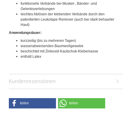
funktionelle Verbände bei Muskel-, Bänder- und
Gelenksverletzungen
leichtes Ablösen der klebenden Verbände durch den
patentierten Leukotape Remover (auch bei stark behaarter
Haut)
Anwendungsdauer:
kurzzeitig (bis zu mehreren Tagen)
wasserabweisendes Baumwollgewebe
beschichtet mit Zinkoxid-Kautschuk-Klebemasse
enthält Latex
Kundenrezensionen
teilen
teilen